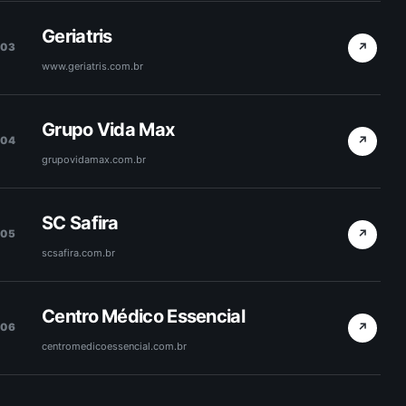
Geriatris
↗
03
www.geriatris.com.br
Grupo Vida Max
↗
04
grupovidamax.com.br
SC Safira
↗
05
scsafira.com.br
Centro Médico Essencial
↗
06
centromedicoessencial.com.br