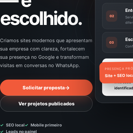
— e
escolhido.
Ent
02
Serv
dife
Esc
Criamos sites modernos que apresentam
03
Conf
sua empresa com clareza, fortalecem
sua presença no Google e transformam
visitas em conversas no WhatsApp.
Nova
PRESENÇA PRÓ
oportunidad
Site + SEO loc
Origem e
interesse
→
Solicitar proposta
identifica
Ver projetos publicados
✓
SEO local
✓
Mobile primeiro
✓
Leads no painel