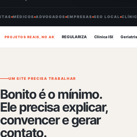
AS
MÉDICOS
ADVOGADOS
EMPRESAS
SEO LOCAL
REGULARIZA
Clínica ISI
Geriatri
PROJETOS REAIS, NO AR
UM SITE PRECISA TRABALHAR
Bonito é o mínimo.
Ele precisa explicar,
convencer e gerar
contato.